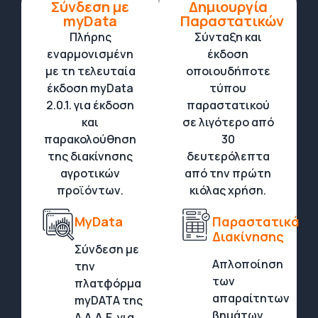
Σύνδεση με
Δημιουργία
myData
Παραστατικών
Πλήρης
Σύνταξη και
εναρμονισμένη
έκδοση
με τη τελευταία
οποιουδήποτε
έκδοση myData
τύπου
2.0.1. για έκδοση
παραστατικού
και
σε λιγότερο από
παρακολούθηση
30
της διακίνησης
δευτερόλεπτα
αγροτικών
από την πρώτη
προϊόντων.
κιόλας χρήση.
MyData
Παραστατικά
Διακίνησης
Σύνδεση με
Απλοποίηση
την
των
πλατφόρμα
απαραίτητων
myDATA της
βημάτων
Α.Α.Δ.Ε. για