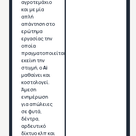
αγροτεμάχιο
και με μία
απλή
απάντηση στο
ερώτημα
εργασίας την
οποία
πραγματοποιείται
εκείνη την
στιγμή, ο
Ai
μαθαίνει και
κοστολογεί.
Άμεση
ενημέρωση
για απώλειες
σε φυτά,
δέντρα,
αρδευτικό
δίκτυο κλπ και