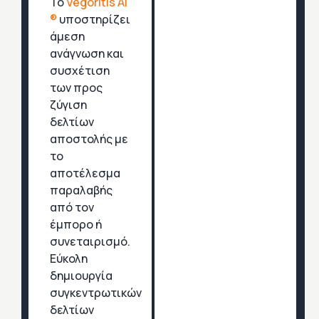
Το
Vegoritis Ai
®
υποστηρίζει
άμεση
ανάγνωση και
συσχέτιση
των προς
ζύγιση
δελτίων
αποστολής με
το
αποτέλεσμα
παραλαβής
από τον
έμπορο ή
συνεταιρισμό.
Εύκολη
δημιουργία
συγκεντρωτικών
δελτίων