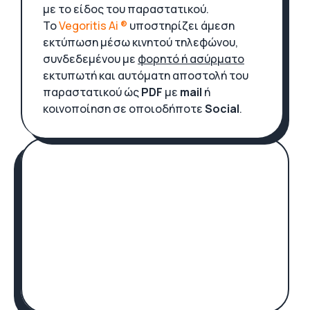
με το είδος του παραστατικού.
Το
Vegoritis Ai ®
υποστηρίζει άμεση
εκτύπωση μέσω κινητού τηλεφώνου,
συνδεδεμένου με
φορητό ή ασύρματο
εκτυπωτή και αυτόματη αποστολή του
παραστατικού ώς
PDF
με
mail
ή
κοινοποίηση σε οποιοδήποτε
Social
.