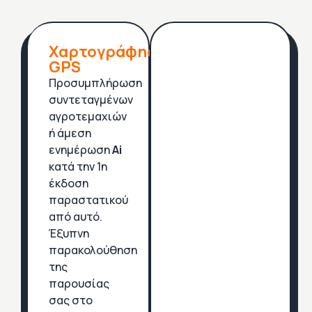
Χαρτογράφηση
GPS
Προσυμπλήρωση
συντεταγμένων
αγροτεμαχιών
ή άμεση
ενημέρωση
Ai
κατά την 1η
έκδοση
παραστατικού
από αυτό.
Έξυπνη
παρακολούθηση
της
παρουσίας
σας στο