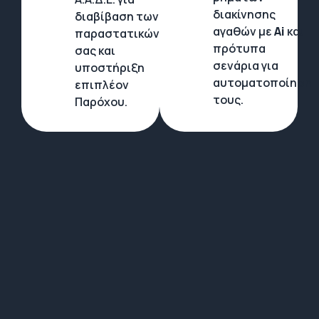
διακίνησης
διαβίβαση των
αγαθών με
Ai
και
παραστατικών
πρότυπα
σας και
σενάρια για
υποστήριξη
αυτοματοποίηση
επιπλέον
τους.
Παρόχου.