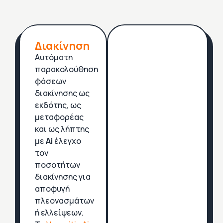
Διακίνηση
Αυτόματη
παρακολούθηση
φάσεων
διακίνησης ως
εκδότης, ως
μεταφορέας
και ως λήπτης
με
Ai
έλεγχο
τον
ποσοτήτων
διακίνησης για
αποφυγή
πλεονασμάτων
ή ελλείψεων.