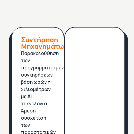
Συντήρηση
Μηχανημάτων.
Παρακολούθηση
των
προγραμματισμένων
συντηρήσεων
βάση ωρών ή
χιλιομέτρων
με
Ai
τεχνολογία.
Άμεση
συσχέτιση
των
παραστατικών