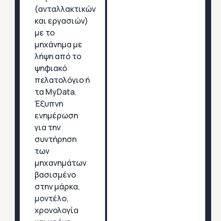
(ανταλλακτικών
και εργασιών)
με το
μηχάνημα με
λήψη από το
ψηφιακό
πελατολόγιο ή
τα MyData.
Έξυπνη
ενημέρωση
για την
συντήρηση
των
μηχανημάτων
βασισμένο
στην μάρκα,
μοντέλο,
χρονολογία