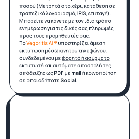
ποσού (Μετρητά στο χέρι, κατάθεση σε
τραπεζικό λογαριασμό, IRIS, επιταγή).
Μπορείτε να κάνετε με τον ίδιο τρόπο
ενημέρωση για τις δικές σας πληρωμές
προς τους προμηθευτές σας.
Το
Vegoritis Ai ®
υποστηρίζει άμεση
εκτύπωση μέσω κινητού τηλεφώνου,
συνδεδεμένου με
φορητό ή ασύρματο
εκτυπωτή και αυτόματη αποστολή της
απόδειξης ως
PDF
με
mail
ή κοινοποίηση
σε οποιοδήποτε
Social
.